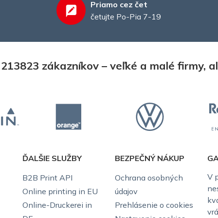
Priamo cez čet
četujte Po-Pia 7-19
13823 zákazníkov – veľké a malé firmy, ale
ĎALŠIE SLUŽBY
BEZPEČNÝ NÁKUP
GA
V 
B2B Print API
Ochrana osobných
ne
Online printing in EU
údajov
kv
Online-Druckerei in
Prehlásenie o cookies
vr