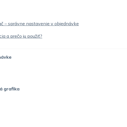
ač – správne nastavenie v objednávke
cia a prečo ju použiť?
návke
á grafika