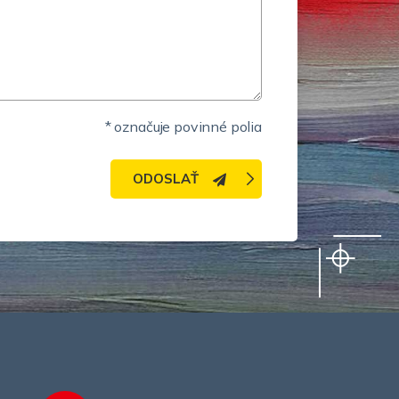
* označuje povinné polia
ODOSLAŤ