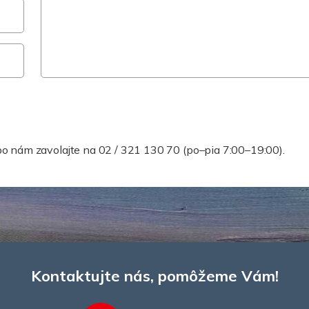
ete pomoc rýchlejšie?
bo nám zavolajte na 02 / 321 130 70 (po–pia 7:00–19:00).
Kontaktujte nás, pomôžeme Vám!