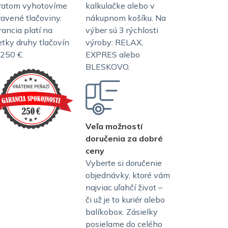
ratom vyhotovíme
kalkulačke alebo v
ravené tlačoviny.
nákupnom košíku. Na
rancia platí na
výber sú 3 rýchlosti
etky druhy tlačovín
výroby: RELAX,
 250 €.
EXPRES alebo
BLESKOVO.
Veľa možností
doručenia za dobré
ceny
Vyberte si doručenie
objednávky, ktoré vám
najviac uľahčí život –
či už je to kuriér alebo
balíkobox. Zásielky
posielame do celého