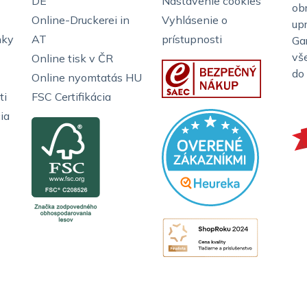
DE
Nastavenie cookies
ob
Online-Druckerei in
Vyhlásenie o
up
nky
AT
prístupnosti
Ga
vš
Online tisk v ČR
do
Online nyomtatás HU
ti
FSC Certifikácia
ia