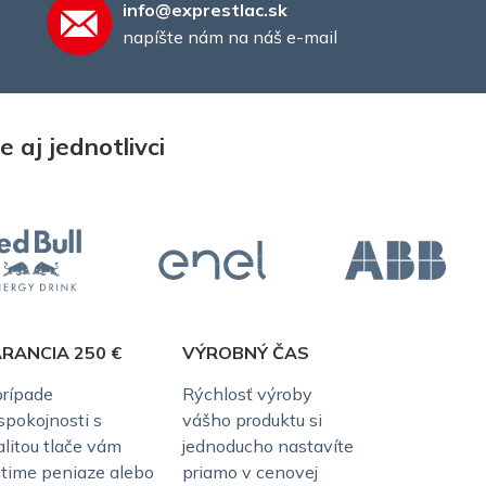
info@exprestlac.sk
napíšte nám na náš e-mail
 aj jednotlivci
RANCIA 250 €
VÝROBNÝ ČAS
prípade
Rýchlosť výroby
spokojnosti s
vášho produktu si
alitou tlače vám
jednoducho nastavíte
átime peniaze alebo
priamo v cenovej