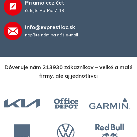
Priamo cez čet
četujte Po-Pia 7-19
info@exprestlac.sk
napíšte nám na náš e-mail
Dôveruje nám 213930 zákazníkov – veľké a malé
firmy, ale aj jednotlivci